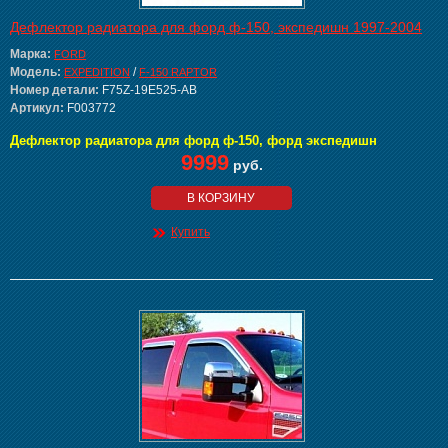
Дефлектор радиатора для форд ф-150, экспедишн 1997-2004
Марка:
FORD
Модель:
/
EXPEDITION
F-150 RAPTOR
Номер детали:
F75Z-19E525-AB
Артикул:
F003772
Дефлектор радиатора для форд ф-150, форд экспедишн
9999
руб.
В КОРЗИНУ
Купить