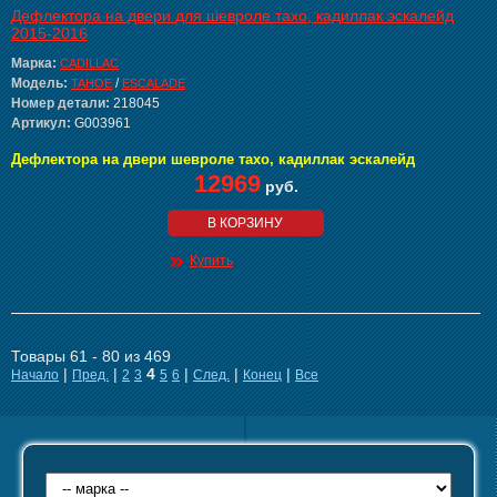
Дефлектора на двери для шевроле тахо, кадиллак эскалейд
2015-2016
Марка:
CADILLAC
Модель:
/
TAHOE
ESCALADE
Номер детали:
218045
Артикул:
G003961
Дефлектора на двери шевроле тахо, кадиллак эскалейд
12969
руб.
В КОРЗИНУ
Купить
Товары 61 - 80 из 469
|
|
4
|
|
|
Начало
Пред.
2
3
5
6
След.
Конец
Все