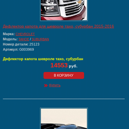
Дефлектор капота для шевроле тахо, субурбан 2015-2016
Марка:
CHEVROLET
Модель:
/
TAHOE
SUBURBAN
Номер детали:
25123
Артикул:
G003969
Дефлектор капота шевроле тахо, субурбан
14553
руб.
В КОРЗИНУ
Купить