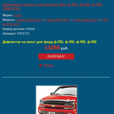
Дефлектор на капот для форд ф-250, ф-350, ф-450, ф-550
2008-2010
Марка:
FORD
Модель:
/
/
/
F-250 SUPER DUTY
F-350 SUPER DUTY
F-450 SUPER DUTY
F-550
SUPER DUTY
Номер детали:
45056
Артикул:
F003732
Дефлектор на капот для форд ф-250, ф-350, ф-450, ф-550
13266
руб.
В КОРЗИНУ
Купить