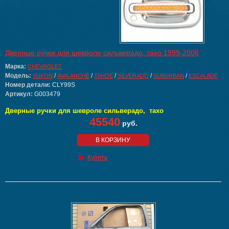
Дверные ручки для шевроле сильверадо, тахо 1999-2006
Марка:
CHEVROLET
Модель:
/
/
/
/
/
YUKON
AVALANCHE
TAHOE
SILVERADO
SUBURBAN
ESCALADE
Номер детали:
CLY99S
Артикул:
G003479
Дверные ручки для шевроле сильверадо, тахо
45540
руб.
В КОРЗИНУ
Купить