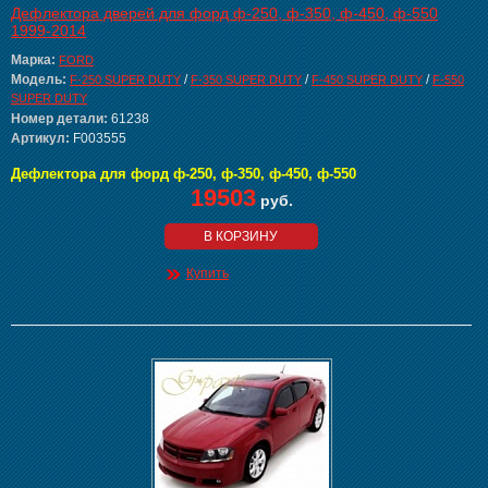
Дефлектора дверей для форд ф-250, ф-350, ф-450, ф-550
1999-2014
Марка:
FORD
Модель:
/
/
/
F-250 SUPER DUTY
F-350 SUPER DUTY
F-450 SUPER DUTY
F-550
SUPER DUTY
Номер детали:
61238
Артикул:
F003555
Дефлектора для форд ф-250, ф-350, ф-450, ф-550
19503
руб.
В КОРЗИНУ
Купить