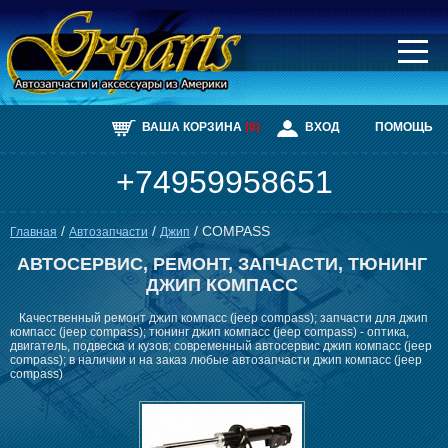
Главная
Каталог
Автосервис
ВАША КОРЗИНА
(0)
ВХОД
ПОМОЩЬ
Автомобили
Доставка
+74959958651
Контакты
/
/
/
COMPASS
Главная
Автозапчасти
Джип
АВТОСЕРВИС, РЕМОНТ, ЗАПЧАСТИ, ТЮНИНГ
ДЖИП КОМПАСС
Качественный ремонт джип компасс (jeep compass); запчасти для джип
компасс (jeep compass); тюнинг джип компасс (jeep compass) - оптика,
двигатель, подвеска и кузов; современный автосервис джип компасс (jeep
compass); в наличии и на заказ любые автозапчасти джип компасс (jeep
compass)