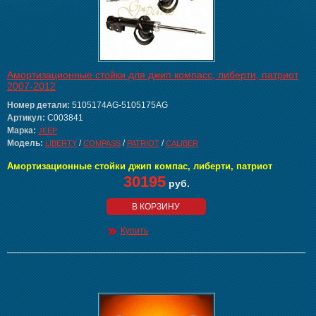
Амортизационные стойки для джип компасс, либерти, патриот
2007-2012
Номер детали:
5105174AG-5105175AG
Артикул:
C003841
Марка:
JEEP
Модель:
/
/
/
LIBERTY
COMPASS
PATRIOT
CALIBER
Амортизационные стойки джип компас, либерти, патриот
30195
руб.
В КОРЗИНУ
Купить